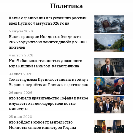
Политика
Какие ограничения для уехавших россиян
ввел Путин с 4 августа 2026 года
5 августа 2026
Какие примэрии Молдовы объединят в
2026 году и что изменится для сёл до 3000
жителей
4 августа 2026
Ион Чебан может лишиться должности
мэра Кишинёва на год: какая причина
30 июля 2026
Токаев призвал Путина остановить войну в
Украине: вернётся ли Россия к переговорам
26 июля 2026
Кто вошел в правительство Тофана и какое
имущество задекларировали новые
министры
25 июля 2026
Кто войдет в новое правительство
Молдовы: список министров Тофана