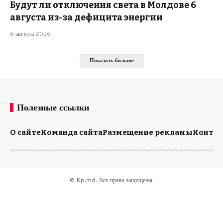
Будут ли отключения света в Молдове 6
августа из-за дефицита энергии
6 августа 2026
Показать больше
Полезные ссылки
О сайте
Команда сайта
Размещение рекламы
Конта
© Kp.md. Все права защищены.