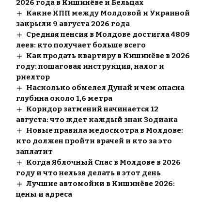
2026 года в Кишинёве и Бельцах
Какие КПП между Молдовой и Украиной
закрыли 9 августа 2026 года
Средняя пенсия в Молдове достигла 4809
леев: кто получает больше всего
Как продать квартиру в Кишинёве в 2026
году: пошаговая инструкция, налог и
риелтор
Насколько обмелел Дунай и чем опасна
глубина около 1,6 метра
Коридор затмений начинается 12
августа: что ждет каждый знак Зодиака
Новые правила медосмотра в Молдове:
кто должен пройти врачей и кто за это
заплатит
Когда Яблочный Спас в Молдове в 2026
году и что нельзя делать в этот день
Лучшие автомойки в Кишинёве 2026:
цены и адреса