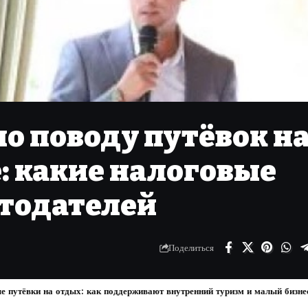
о поводу путёвок н
: какие налоговые
отодателей
Поделиться
 путёвки на отдых: как поддерживают внутренний туризм и малый бизнес