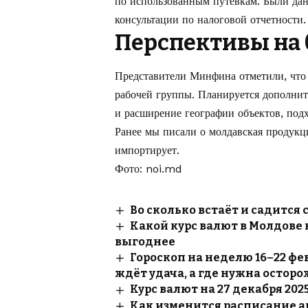
по использованным путёвкам. Были да
консультации по налоговой отчетности.
Перспективы на
Представители Минфина отметили, что
рабочей группы. Планируется дополнит
и расширение географии объектов, под
Ранее мы писали о
молдавская продукц
импортирует.
Фото: noi.md
Во сколько встаёт и садится 
Какой курс валют в Молдове н
выгоднее
Гороскоп на неделю 16–22 фев
ждёт удача, а где нужна остор
Курс валют на 27 декабря 202
Как изменится расписание ав