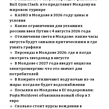
Bull Gym Clash: кто представит Молдову на
мировом турнире
KASKO в Молдове в 2026 году: цены и
условия
Какие ограничения для уехавших
россиян ввел Путин с 4 августа 2026 года
Отключения света в Молдове: какие часы
августа будут самыми критическими и где
узнать графики
Персеиды в Молдове 2026: где и когда
смотреть звездопад в августе
В Молдове с 2027 года введут акциз на
электроэнергию: что это значит для
потребителей
В Комрате отключают воду ночью из-за
жары: когда не будет водоснабжения
Посылки из Молдовы в ЕС подорожали:
Poșta Moldovei объяснила новый сбор в 3
евро
Сколько стоит курсы вождения в