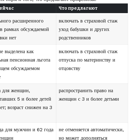
сейчас
Что предлагают
ьного расширенного
включать в страховой стаж
 в рамках обсуждаемой
уход бабушки и других
вки нет
родственников
не выделена как
включать в страховой стаж
ьная пенсионная льгота
отпуска по материнству и
ущем обсуждаемом
отцовству
е
а для женщин,
распространить право на
тавших 5 и более детей
женщин с 3 и более детьми
лет; возраст снижен на 3
да для мужчин и 62 года
не отменяется автоматически,
женщин
но может дополняться