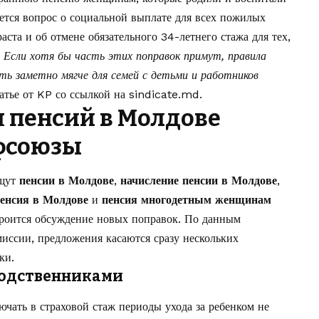
ается вопрос о социальной выплате для всех пожилых
ста и об отмене обязательного 34-летнего стажа для тех,
.
Если хотя бы часть этих поправок примут, правила
ть заметно мягче для семей с детьми и работников
атье от
KP
со ссылкой на
sindicate.md
.
 пенсий в Молдове
фсоюзы
ищут
пенсии в Молдове
,
начисление пенсии в Молдове
,
пенсия в Молдове
и
пенсия многодетным женщинам
троится обсуждение новых поправок. По данным
миссии, предложения касаются сразу нескольких
ки.
 родственниками
ать в страховой стаж периоды ухода за ребенком не