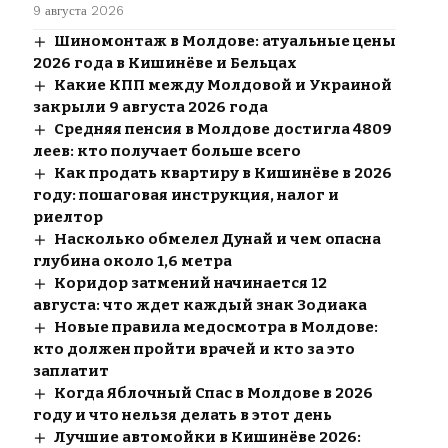
9 августа 2026
Шиномонтаж в Молдове: атуальные цены
2026 года в Кишинёве и Бельцах
Какие КПП между Молдовой и Украиной
закрыли 9 августа 2026 года
Средняя пенсия в Молдове достигла 4809
леев: кто получает больше всего
Как продать квартиру в Кишинёве в 2026
году: пошаговая инструкция, налог и
риелтор
Насколько обмелел Дунай и чем опасна
глубина около 1,6 метра
Коридор затмений начинается 12
августа: что ждет каждый знак Зодиака
Новые правила медосмотра в Молдове:
кто должен пройти врачей и кто за это
заплатит
Когда Яблочный Спас в Молдове в 2026
году и что нельзя делать в этот день
Лучшие автомойки в Кишинёве 2026: