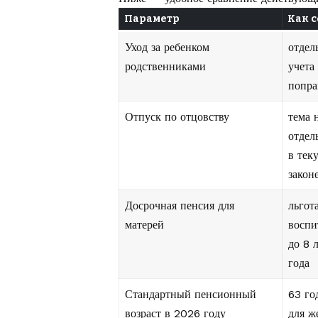
Параметр
Как 
Уход за ребенком
отдел
родственниками
учета
попра
Отпуск по отцовству
тема 
отдел
в тек
закон
Досрочная пенсия для
льгот
матерей
воспи
до 8 
года
Стандартный пенсионный
63 го
возраст в 2026 году
для 