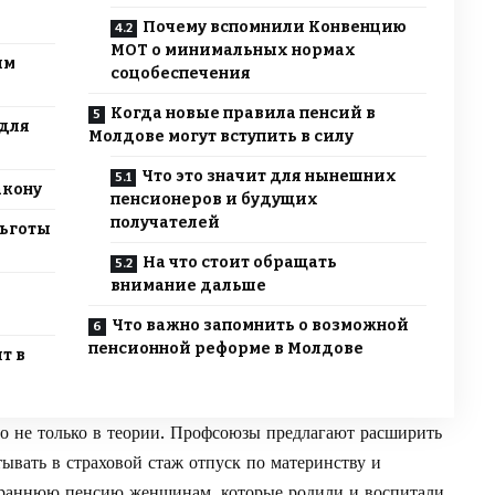
Почему вспомнили Конвенцию
МОТ о минимальных нормах
ым
соцобеспечения
Когда новые правила пенсий в
 для
Молдове могут вступить в силу
Что это значит для нынешних
акону
пенсионеров и будущих
получателей
льготы
На что стоит обращать
внимание дальше
Что важно запомнить о возможной
пенсионной реформе в Молдове
т в
о не только в теории. Профсоюзы предлагают расширить
тывать в страховой стаж отпуск по материнству и
ее раннюю пенсию женщинам, которые родили и воспитали