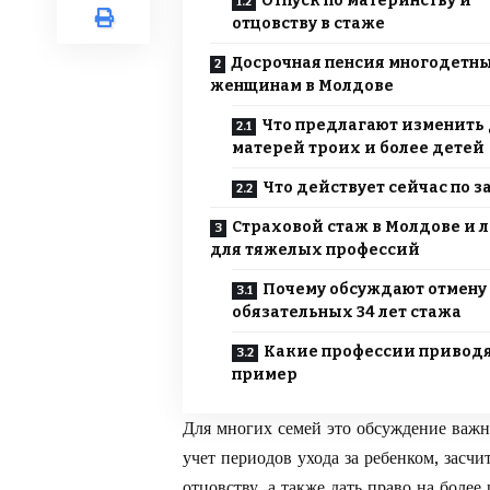
Отпуск по материнству и
отцовству в стаже
Досрочная пенсия многодетн
женщинам в Молдове
Что предлагают изменить
матерей троих и более детей
Что действует сейчас по з
Страховой стаж в Молдове и 
для тяжелых профессий
Почему обсуждают отмену
обязательных 34 лет стажа
Какие профессии приводя
пример
Для многих семей это обсуждение важн
учет периодов ухода за ребенком, засчи
отцовству, а также дать право на бол