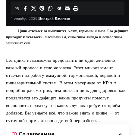
4 сентября 2025
Дмитрий Васильев
Цинк отвечает за иммунитет, кожу, гормоны и мозг. Его дефицит
приводит к усталости, высыпаниям, снижению либидо и ослаблению
защитных сил.
Без цинка невозможно представить ни один жизненно
важный процесс в теле человека. Этот микроэлемент
отвечает за работу иммунной, гормональной, нервной и
пищеварительной систем. В этом материале от
KP.md
подробно рассмотрим, чем полезен цинк для здоровья, как
проявляется его дефицит, какие продукты помогут
восполнить нехватку и в каких случаях требуется приём
добавок. Вы узнаете всё, что важно знать о цинке — от
суточной нормы до последствий переизбытка.
Содержание