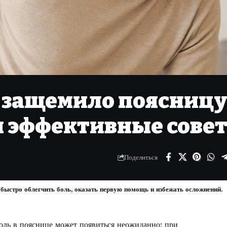
и защемило поясницу
и эффективные сове
Поделиться
 быстро облегчить боль, оказать первую помощь и избежать осложнений.
 боль в пояснице может появиться неожиданно: при