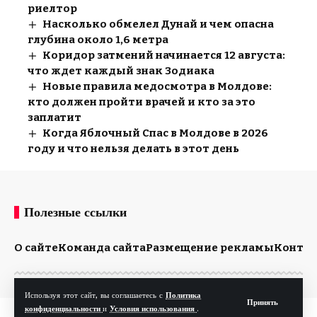
риелтор
Насколько обмелел Дунай и чем опасна
глубина около 1,6 метра
Коридор затмений начинается 12 августа:
что ждет каждый знак Зодиака
Новые правила медосмотра в Молдове:
кто должен пройти врачей и кто за это
заплатит
Когда Яблочный Спас в Молдове в 2026
году и что нельзя делать в этот день
Полезные ссылки
О сайте
Команда сайта
Размещение рекламы
Конта
Используя этот сайт, вы соглашаетесь с
Политика
Принять
конфиденциальности
и
Условия использования
.
© Kp.md. Все права защищены.