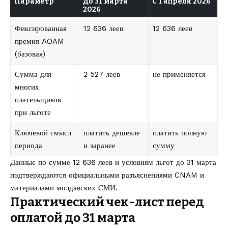
Параметр
До 31 марта
С 1 апреля 2026
2026
Фиксированная
12 636 леев
12 636 леев
премия AOAM
(базовая)
Сумма для
2 527 леев
не применяется
многих
плательщиков
при льготе
Ключевой смысл
платить дешевле
платить полную
периода
и заранее
сумму
Данные по сумме 12 636 леев и условиям льгот до 31 марта
подтверждаются официальными разъяснениями CNAM и
материалами молдавских СМИ.
Практический чек-лист перед
оплатой до 31 марта