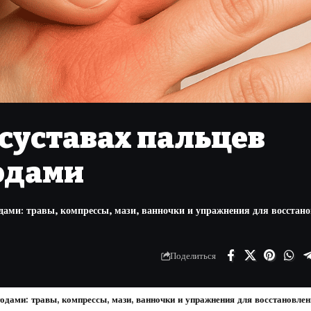
 суставах пальцев
одами
одами: травы, компрессы, мази, ванночки и упражнения для восстан
Поделиться
одами: травы, компрессы, мази, ванночки и упражнения для восстановлен