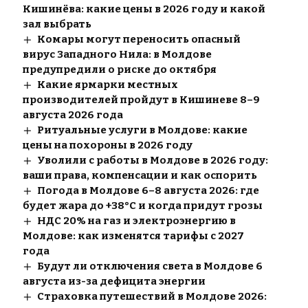
Кишинёва: какие цены в 2026 году и какой
зал выбрать
Комары могут переносить опасный
вирус Западного Нила: в Молдове
предупредили о риске до октября
Какие ярмарки местных
производителей пройдут в Кишиневе 8–9
августа 2026 года
Ритуальные услуги в Молдове: какие
цены на похороны в 2026 году
Уволили с работы в Молдове в 2026 году:
ваши права, компенсации и как оспорить
Погода в Молдове 6–8 августа 2026: где
будет жара до +38°C и когда придут грозы
НДС 20% на газ и электроэнергию в
Молдове: как изменятся тарифы с 2027
года
Будут ли отключения света в Молдове 6
августа из-за дефицита энергии
Страховка путешествий в Молдове 2026: