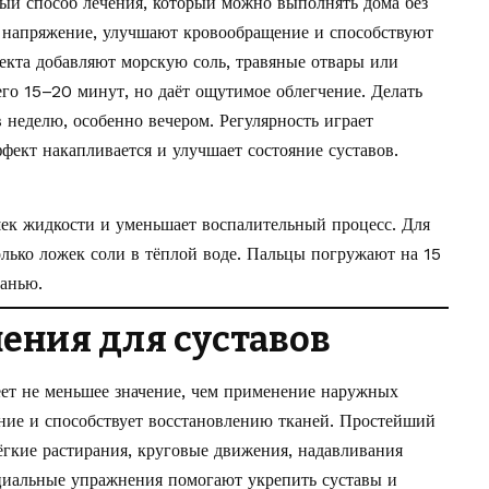
ый способ лечения, который можно выполнять дома без
напряжение, улучшают кровообращение и способствуют
кта добавляют морскую соль, травяные отвары или
го 15–20 минут, но даёт ощутимое облегчение. Делать
в неделю, особенно вечером. Регулярность играет
фект накапливается и улучшает состояние суставов.
ек жидкости и уменьшает воспалительный процесс. Для
олько ложек соли в тёплой воде. Пальцы погружают на 15
канью.
ения для суставов
еет не меньшее значение, чем применение наружных
ние и способствует восстановлению тканей. Простейший
ёгкие растирания, круговые движения, надавливания
циальные упражнения помогают укрепить суставы и