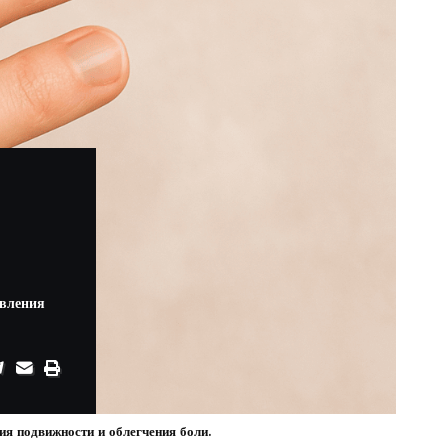
овления
ия подвижности и облегчения боли.