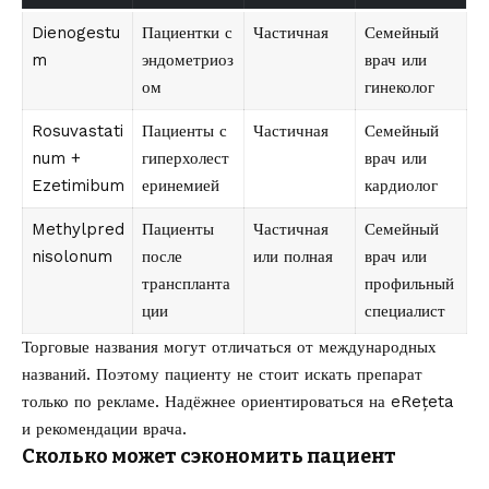
Dienogestu
Пациентки с
Частичная
Семейный
m
эндометриоз
врач или
ом
гинеколог
Rosuvastati
Пациенты с
Частичная
Семейный
num +
гиперхолест
врач или
Ezetimibum
еринемией
кардиолог
Methylpred
Пациенты
Частичная
Семейный
nisolonum
после
или полная
врач или
транспланта
профильный
ции
специалист
Торговые названия могут отличаться от международных
названий. Поэтому пациенту не стоит искать препарат
только по рекламе. Надёжнее ориентироваться на eRețeta
и рекомендации врача.
Сколько может сэкономить пациент