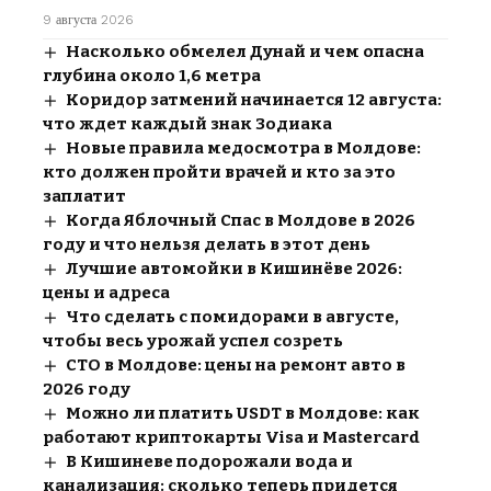
9 августа 2026
Насколько обмелел Дунай и чем опасна
глубина около 1,6 метра
Коридор затмений начинается 12 августа:
что ждет каждый знак Зодиака
Новые правила медосмотра в Молдове:
кто должен пройти врачей и кто за это
заплатит
Когда Яблочный Спас в Молдове в 2026
году и что нельзя делать в этот день
Лучшие автомойки в Кишинёве 2026:
цены и адреса
Что сделать с помидорами в августе,
чтобы весь урожай успел созреть
СТО в Молдове: цены на ремонт авто в
2026 году
Можно ли платить USDT в Молдове: как
работают криптокарты Visa и Mastercard
В Кишиневе подорожали вода и
канализация: сколько теперь придется