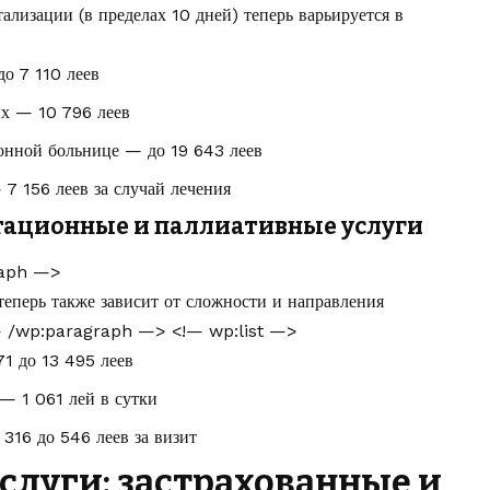
тализации (в пределах 10 дней) теперь варьируется в
о 7 110 леев
х — 10 796 леев
нной больнице — до 19 643 леев
7 156 леев за случай лечения
тационные и паллиативные услуги
raph —>
еперь также зависит от сложности и направления
!— /wp:paragraph —> <!— wp:list —>
1 до 13 495 леев
— 1 061 лей в сутки
316 до 546 леев за визит
услуги: застрахованные и