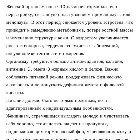
Женский организм после 40 начинает гормональную
перестройку, связанную с наступлением пременопаузы или
менопаузы. В этот период снижается уровень эстрогена, что
приводит к замедлению метаболизма, потере костной массы
и изменению структуры кожи. С возрастом увеличивается
риск остеопороза, сердечно-сосудистых заболеваний,
инсулинорезистентности и ожирения.
Организму требуются больше антиоксидантов, кальция,
витамина D, омега-3 жирных кислот и белков. Важно
соблюдать питьевой режим, поддерживать физическую
активность и не допускать дефицита железа и фолиевой
кислоты.
Питание должно быть не только полезным, но и
адаптированным к индивидуальным особенностям.
Женщинам, стремящимся выглядеть молодо и чувствовать
себя хорошо, стоит делать акцент на продуктах,
поддерживающих гормональный фон, укрепляющих кожу и
кости, стимулирующих обмен веществ и дарящих энергию.