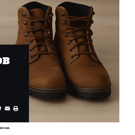
ов
носки.