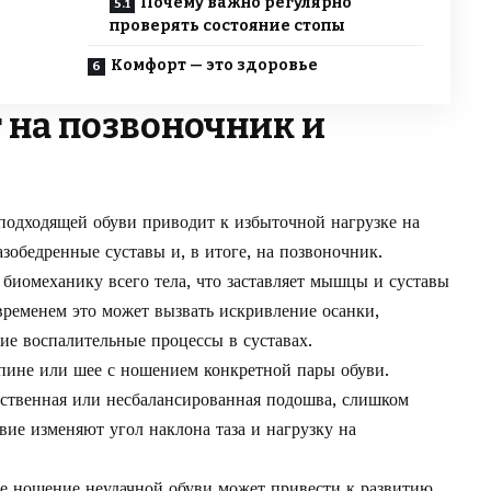
Почему важно регулярно
проверять состояние стопы
Комфорт — это здоровье
 на позвоночник и
подходящей обуви приводит к избыточной нагрузке на
азобедренные суставы и, в итоге, на позвоночник.
биомеханику всего тела, что заставляет мышцы и суставы
временем это может вызвать искривление осанки,
е воспалительные процессы в суставах.
спине или шее с ношением конкретной пары обуви.
ственная или несбалансированная подошва, слишком
вие изменяют угол наклона таза и нагрузку на
е ношение неудачной обуви может привести к развитию