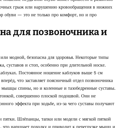
оночных грыж или нарушению кровообращения в нижних
р обуви — это не только про комфорт, но и про
дна для позвоночника и
й или модной, безопасна для здоровья. Некоторые типы
а, суставов и стоп, особенно при длительной носке.
аблуках. Постоянное ношение каблуков выше 5 см
 вперёд, что заставляет поясничный отдел позвоночника
ко мышцы спины, но и коленные и тазобедренные суставы.
тонкой, совершенно плоской подошвой. Они не
нного эффекта при ходьбе, из-за чего суставы получают
 пятки. Шлёпанцы, тапки или модели с мягкой пяткой
», что нарушает походку и приводит к перегрузке мышц и