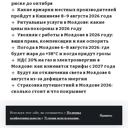
риске до октября
Какие ярмарки местных производителей
пройдут в Кишиневе 8–9 августа 2026 года
Ритуальные услуги в Молдове: какие
цены на похороны в 2026 году
Уволили с работы в Молдове в 2026 году:
ваши права, компенсации и как оспорить
Погода в Молдове 6–8 августа 2026: где
будет жара до +38°C и когда придут грозы
НДС 20% на газ и электроэнергию в
Молдове: как изменятся тарифы с 2027 года
Будут ли отключения света в Молдове 6
августа из-за дефицита энергии
Страховка путешествий в Молдове 2026:
сколько стоит и что покрывает
Используя этот сайт, вы соглашаетесь с
Политика
Принять
Полезные ссылки
конфиденциальности
и
Условия использования
.