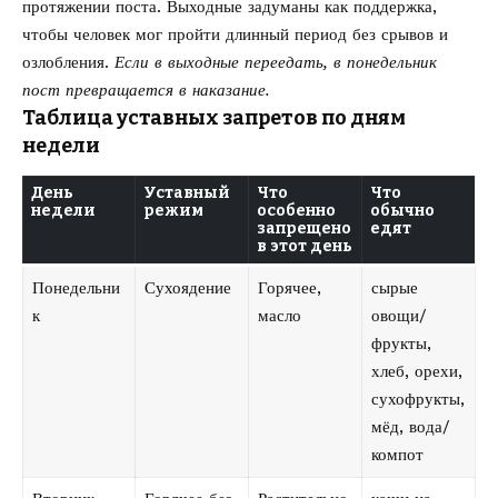
протяжении поста. Выходные задуманы как поддержка,
чтобы человек мог пройти длинный период без срывов и
озлобления.
Если в выходные переедать, в понедельник
пост превращается в наказание.
Таблица уставных запретов по дням
недели
День
Уставный
Что
Что
недели
режим
особенно
обычно
запрещено
едят
в этот день
Понедельни
Сухоядение
Горячее,
сырые
к
масло
овощи/
фрукты,
хлеб, орехи,
сухофрукты,
мёд, вода/
компот