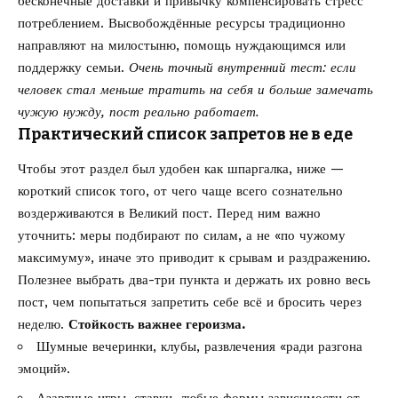
бесконечные доставки и привычку компенсировать стресс
потреблением. Высвобождённые ресурсы традиционно
направляют на милостыню, помощь нуждающимся или
поддержку семьи.
Очень точный внутренний тест: если
человек стал меньше тратить на себя и больше замечать
чужую нужду, пост реально работает.
Практический список запретов не в еде
Чтобы этот раздел был удобен как шпаргалка, ниже —
короткий список того, от чего чаще всего сознательно
воздерживаются в Великий пост. Перед ним важно
уточнить: меры подбирают по силам, а не «по чужому
максимуму», иначе это приводит к срывам и раздражению.
Полезнее выбрать два-три пункта и держать их ровно весь
пост, чем попытаться запретить себе всё и бросить через
неделю.
Стойкость важнее героизма.
Шумные вечеринки, клубы, развлечения «ради разгона
эмоций».
Азартные игры, ставки, любые формы зависимости от