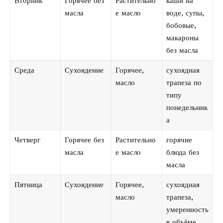
Вторник
Горячее без
Растительно
каши на
масла
е масло
воде, супы,
бобовые,
макароны
без масла
Среда
Сухоядение
Горячее,
сухоядная
масло
трапеза по
типу
понедельник
а
Четверг
Горячее без
Растительно
горячие
масла
е масло
блюда без
масла
Пятница
Сухоядение
Горячее,
сухоядная
масло
трапеза,
умеренность
в объёме