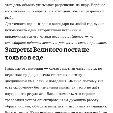
этот день обычно указывают разрешение на икру. Вербное
воскресенье — 5 апреля, и в этот день обычно разрешают
рыбу.
Для точного «день-в-день» календаря на любой год лучше
использовать один авторитетный источник и
придерживаться его логики весь пост.
Главное — не
календарная педантичность, а ровная и честная практика.
Запреты Великого поста не
только в еде
Пищевые ограничения — самая заметная часть поста, но
церковная традиция всегда ставит их в связку с
дисциплиной ума, речи и поведения. Именно поэтому «не
есть скоромное» без изменения привычек часто не даёт
внутреннего результата. Важно помнить, что строгие
требования устава ориентированы на духовную работу:
убрать лишнее, обуздать импульсы и научиться вниманию к
Богу и людям.
Если человек постится только тарелкой, но