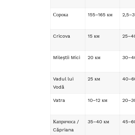
Сорока
155–165 км
2,5–3
Cricova
15 км
25–4
Mileștii Mici
20 км
30–4
Vadul lui
25 км
40–6
Vodă
Vatra
10–12 км
20–3
Капричоса /
35–40 км
45–6
Căpriana