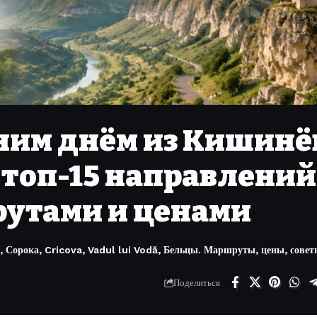
дним днём из Кишинё
 топ-15 направлений
рутами и ценами
, Сорока, Cricova, Vadul lui Vodă, Бельцы. Маршруты, цены, совет
Поделиться