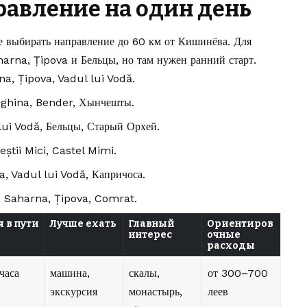
равление на один день
ше выбирать направление до 60 км от Кишинёва. Для
arna, Țipova и Бельцы, но там нужен ранний старт.
a, Țipova, Vadul lui Vodă.
Tighina, Bender, Хынчешты.
 lui Vodă, Бельцы, Старый Орхей.
știi Mici, Castel Mimi.
a, Vadul lui Vodă, Капричоса.
, Saharna, Țipova, Comrat.
 в пути
Лучше ехать
Главный
Ориентиров
интерес
очные
расходы
часа
машина,
скалы,
от 300–700
экскурсия
монастырь,
леев