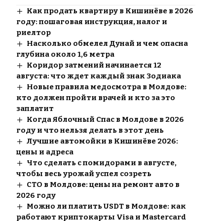
Как продать квартиру в Кишинёве в 2026
году: пошаговая инструкция, налог и
риелтор
Насколько обмелел Дунай и чем опасна
глубина около 1,6 метра
Коридор затмений начинается 12
августа: что ждет каждый знак Зодиака
Новые правила медосмотра в Молдове:
кто должен пройти врачей и кто за это
заплатит
Когда Яблочный Спас в Молдове в 2026
году и что нельзя делать в этот день
Лучшие автомойки в Кишинёве 2026:
цены и адреса
Что сделать с помидорами в августе,
чтобы весь урожай успел созреть
СТО в Молдове: цены на ремонт авто в
2026 году
Можно ли платить USDT в Молдове: как
работают криптокарты Visa и Mastercard