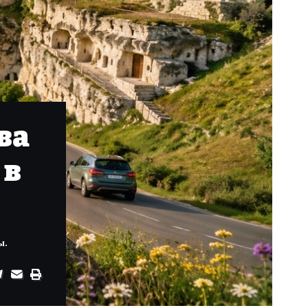
ва
 в
ы.