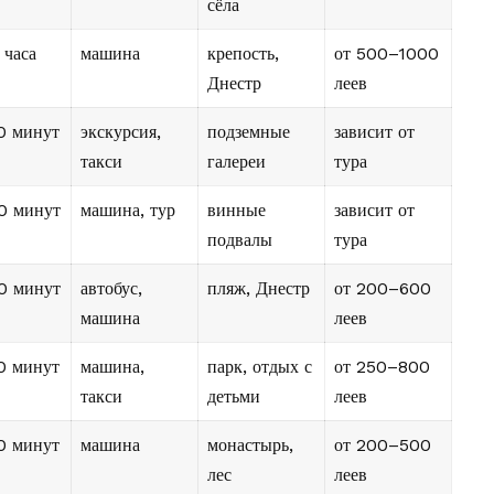
сёла
 часа
машина
крепость,
от 500–1000
Днестр
леев
0 минут
экскурсия,
подземные
зависит от
такси
галереи
тура
0 минут
машина, тур
винные
зависит от
подвалы
тура
0 минут
автобус,
пляж, Днестр
от 200–600
машина
леев
0 минут
машина,
парк, отдых с
от 250–800
такси
детьми
леев
0 минут
машина
монастырь,
от 200–500
лес
леев