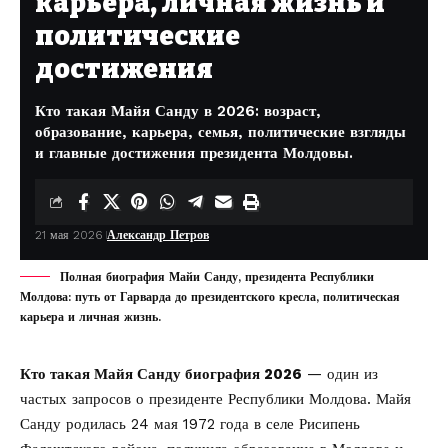
карьера, личная жизнь и
политические
достижения
Кто такая Майя Санду в 2026: возраст,
образование, карьера, семья, политические взгляды
и главные достижения президента Молдовы.
21 мая 2026
Александр Петров
Полная биография Майи Санду, президента Республики
Молдова: путь от Гарварда до президентского кресла, политическая
карьера и личная жизнь.
Кто такая Майя Санду биография 2026
— один из
частых запросов о президенте Республики Молдова. Майя
Санду родилась 24 мая 1972 года в селе Рисипень