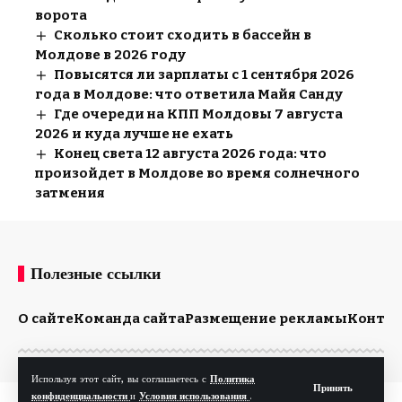
ворота
Сколько стоит сходить в бассейн в
Молдове в 2026 году
Повысятся ли зарплаты с 1 сентября 2026
года в Молдове: что ответила Майя Санду
Где очереди на КПП Молдовы 7 августа
2026 и куда лучше не ехать
Конец света 12 августа 2026 года: что
произойдет в Молдове во время солнечного
затмения
Полезные ссылки
О сайте
Команда сайта
Размещение рекламы
Конта
Используя этот сайт, вы соглашаетесь с
Политика
Принять
конфиденциальности
и
Условия использования
.