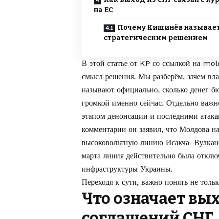
на ЕС
Почему Кишинёв называет
стратегическим решением
В этой статье от
KP
со ссылкой на
mol
смысл решения. Мы разберём, зачем вл
называют официально, сколько денег бю
громкой именно сейчас. Отдельно важ
этапом денонсации и последними атака
комментарии он заявил, что Молдова на
высоковольтную линию Исакча–Вулкане
марта линия действительно была отклю
инфраструктуры Украины.
Переходя к сути, важно понять не толь
Что означает вы
соглашений СНГ