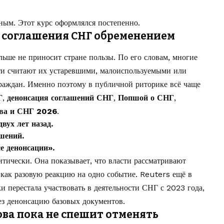
ым. Этот курс оформлялся постепенно.
 соглашения СНГ обременением
льше не приносит стране пользы. По его словам, многие
ти считают их устаревшими, малоиспользуемыми или
раждан. Именно поэтому в публичной риторике всё чаще
Г
,
денонсация соглашений СНГ
,
Попшой о СНГ
,
ва и СНГ 2026
.
вух лет назад.
шений.
е денонсации».
тически. Она показывает, что власти рассматривают
 как разовую реакцию на одно событие. Reuters ещё в
и перестала участвовать в деятельности СНГ с 2023 года,
ез денонсацию базовых документов.
ва пока не спешит отменять