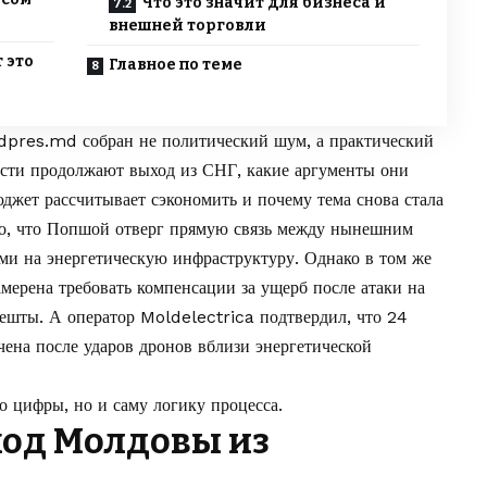
Что это значит для бизнеса и
внешней торговли
 это
Главное по теме
dpres.md
собран не политический шум, а практический
асти продолжают выход из СНГ, какие аргументы они
джет рассчитывает сэкономить и почему тема снова стала
но, что Попшой отверг прямую связь между нынешним
ми на энергетическую инфраструктуру. Однако в том же
мерена требовать компенсации за ущерб после атаки на
шты. А оператор Moldelectrica подтвердил, что 24
чена после ударов дронов вблизи энергетической
ко цифры, но и саму логику процесса.
ход Молдовы из