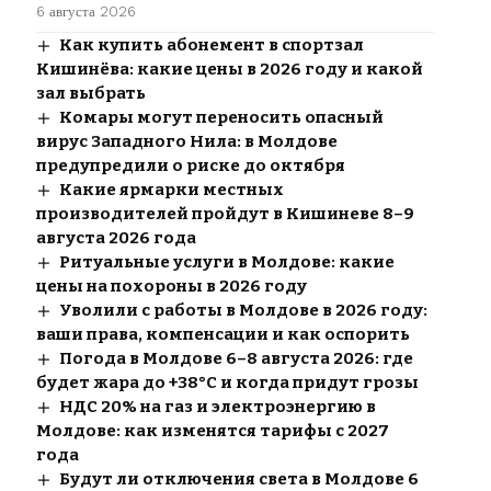
6 августа 2026
Как купить абонемент в спортзал
Кишинёва: какие цены в 2026 году и какой
зал выбрать
Комары могут переносить опасный
вирус Западного Нила: в Молдове
предупредили о риске до октября
Какие ярмарки местных
производителей пройдут в Кишиневе 8–9
августа 2026 года
Ритуальные услуги в Молдове: какие
цены на похороны в 2026 году
Уволили с работы в Молдове в 2026 году:
ваши права, компенсации и как оспорить
Погода в Молдове 6–8 августа 2026: где
будет жара до +38°C и когда придут грозы
НДС 20% на газ и электроэнергию в
Молдове: как изменятся тарифы с 2027
года
Будут ли отключения света в Молдове 6