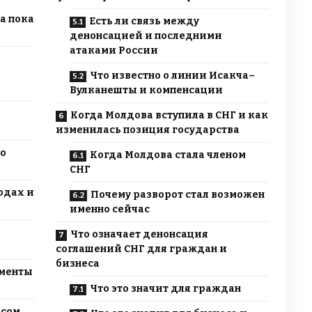
а пока
Есть ли связь между
денонсацией и последними
атаками России
Что известно о линии Исакча–
Вулканешты и компенсации
Когда Молдова вступила в СНГ и как
изменилась позиция государства
по
Когда Молдова стала членом
СНГ
одах и
Почему разворот стал возможен
именно сейчас
а
Что означает денонсация
соглашений СНГ для граждан и
бизнеса
ументы
Что это значит для граждан
рсом