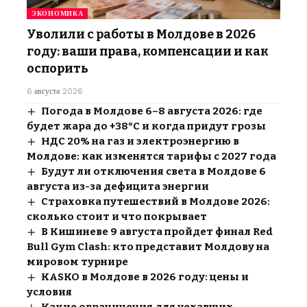
ЭКОНОМИКА
Уволили с работы в Молдове в 2026
году: ваши права, компенсации и как
оспорить
6 августа 2026
Погода в Молдове 6–8 августа 2026: где
будет жара до +38°C и когда придут грозы
НДС 20% на газ и электроэнергию в
Молдове: как изменятся тарифы с 2027 года
Будут ли отключения света в Молдове 6
августа из-за дефицита энергии
Страховка путешествий в Молдове 2026:
сколько стоит и что покрывает
В Кишиневе 9 августа пройдет финал Red
Bull Gym Clash: кто представит Молдову на
мировом турнире
KASKO в Молдове в 2026 году: цены и
условия
Какие ограничения для уехавших