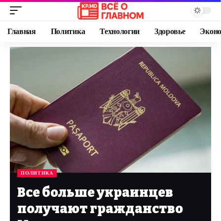
Главная
Политика
Технологии
Здоровье
Экон
ПОЛИТИКА
Все больше украинцев
получают гражданство