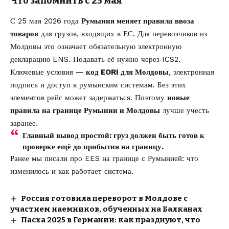
Что запомнить с 25 мая
С 25 мая 2026 года
Румыния меняет правила ввоза
товаров
для грузов, входящих в ЕС. Для перевозчиков из
Молдовы это означает обязательную электронную
декларацию ENS. Подавать её нужно через ICS2.
Ключевые условия —
код EORI для Молдовы
, электронная
подпись и доступ к румынским системам. Без этих
элементов рейс может задержаться. Поэтому
новые
правила на границе Румынии и Молдовы
лучше учесть
заранее.
Главный вывод простой: груз должен быть готов к
проверке ещё до прибытия на границу.
Ранее мы писали про
EES на границе с Румынией
: что
изменилось и как работает система.
Россия готовила переворот в Молдове с
участием наемников, обученных на Балканах
Пасха 2025 в Германии: как празднуют, что