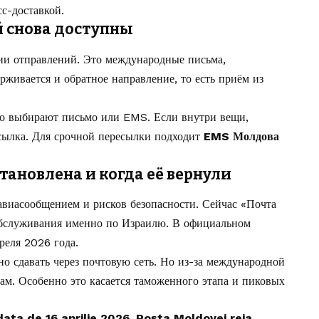
с-доставкой.
 снова доступны
ии отправлений. Это международные письма,
ивается и обратное направление, то есть приём из
но выбирают письмо или EMS. Если внутри вещи,
сылка. Для срочной пересылки подходит
EMS Молдова
тановлена и когда её вернули
авиасообщением и рисков безопасности. Сейчас «Почта
бслуживания именно по Израилю. В официальном
реля 2026 года.
но сдавать через почтовую сеть. Но из-за международной
ам. Особенно это касается таможенного этапа и пиковых
ata de 16 aprilie 2026, Poșta Moldovei reia