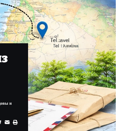
из
довы и