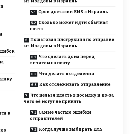
из Молдовы в Израиль
ли
Срок доставки EMS в Израиль
Сколько может идти обычная
почта
и
Пошаговая инструкция по отправке
из Молдовы в Израиль
ошибок
Что сделать дома перед
на
визитом на почту
Что делать в отделении
сылку
Как отслеживать отправление
Что нельзя класть в посылку и из-за
чего её могут не принять
Самые частые ошибки
ся в
отправителей
Когда лучше выбирать EMS
ьмо