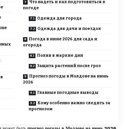
Что надеть и как подготовиться к
ве
погоде
е
Одежда для города
юне
Одежда для дачи и поездок
Погода в июне 2026 для сада и
енных
огорода
Полив в жаркие дни
й
Защита растений после гроз
Прогноз погоды в Молдове на июнь
 в
2026
Главные погодные выводы
Кому особенно важно следить за
прогнозом
м может быть
прогноз погоды в Молдове на июнь 2026
,