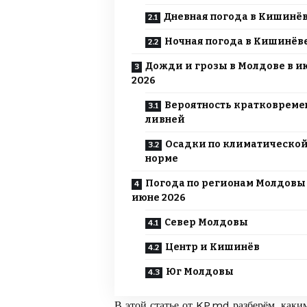
Дневная погода в Кишинё
Ночная погода в Кишинёв
Дожди и грозы в Молдове в и
2026
Вероятность кратковрем
ливней
Осадки по климатическо
норме
Погода по регионам Молдовы
июне 2026
Север Молдовы
Центр и Кишинёв
Юг Молдовы
В этой статье от
KP.md
разберём, каки