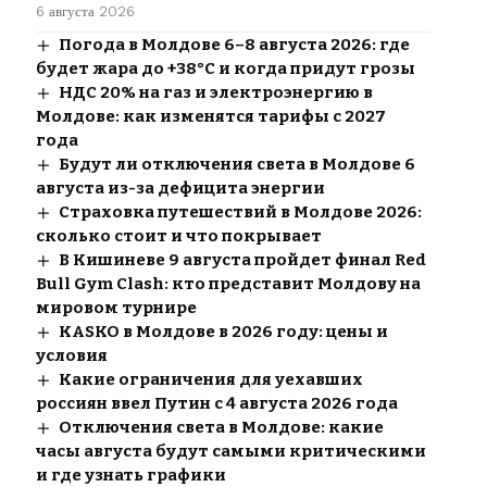
6 августа 2026
Погода в Молдове 6–8 августа 2026: где
будет жара до +38°C и когда придут грозы
НДС 20% на газ и электроэнергию в
Молдове: как изменятся тарифы с 2027
года
Будут ли отключения света в Молдове 6
августа из-за дефицита энергии
Страховка путешествий в Молдове 2026:
сколько стоит и что покрывает
В Кишиневе 9 августа пройдет финал Red
Bull Gym Clash: кто представит Молдову на
мировом турнире
KASKO в Молдове в 2026 году: цены и
условия
Какие ограничения для уехавших
россиян ввел Путин с 4 августа 2026 года
Отключения света в Молдове: какие
часы августа будут самыми критическими
и где узнать графики