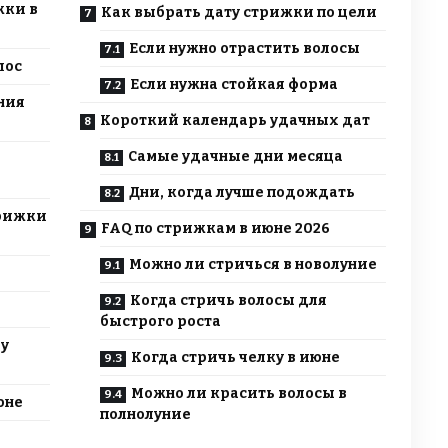
жки в
Как выбрать дату стрижки по цели
Если нужно отрастить волосы
лос
Если нужна стойкая форма
ния
Короткий календарь удачных дат
Самые удачные дни месяца
Дни, когда лучше подождать
трижки
FAQ по стрижкам в июне 2026
Можно ли стричься в новолуние
Когда стричь волосы для
быстрого роста
му
Когда стричь челку в июне
Можно ли красить волосы в
юне
полнолуние