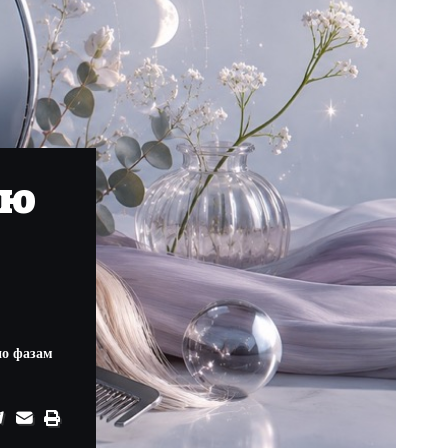
рю
по фазам