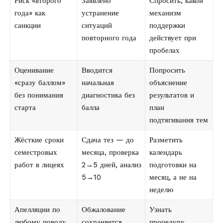
Риск «второго
Заявлено
Спросить, какой
года» как
устранение
механизм
санкции
ситуаций
поддержки
повторного года
действует при
пробелах
Оценивание
Вводится
Попросить
«сразу баллом»
начальная
объяснение
без понимания
диагностика без
результатов и
старта
балла
план
подтягивания тем
Жёсткие сроки
Сдача тез — до
Разметить
семестровых
месяца, проверка
календарь
работ в лицеях
2→5 дней, анализ
подготовки на
5→10
месяц, а не на
неделю
Апелляции по
Обжалование
Узнать
любому поводу
сохраняется
процедуру