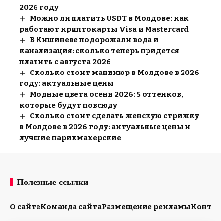
2026 году
Можно ли платить USDT в Молдове: как
работают криптокарты Visa и Mastercard
В Кишиневе подорожали вода и
канализация: сколько теперь придется
платить с августа 2026
Сколько стоит маникюр в Молдове в 2026
году: актуальные цены
Модные цвета осени 2026: 5 оттенков,
которые будут повсюду
Сколько стоит сделать женскую стрижку
в Молдове в 2026 году: актуальные цены и
лучшие парикмахерские
Полезные ссылки
О сайте
Команда сайта
Размещение рекламы
Конта