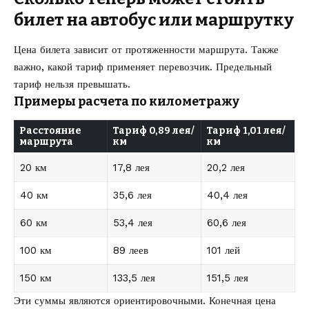
билет на автобус или маршрутку
Цена билета зависит от протяженности маршрута. Также
важно, какой тариф применяет перевозчик. Предельный
тариф нельзя превышать.
Примеры расчета по километражу
Расстояние
Тариф 0,89 лея/
Тариф 1,01 лея/
маршрута
км
км
20 км
17,8 лея
20,2 лея
40 км
35,6 лея
40,4 лея
60 км
53,4 лея
60,6 лея
100 км
89 леев
101 лей
150 км
133,5 лея
151,5 лея
Эти суммы являются ориентировочными. Конечная цена