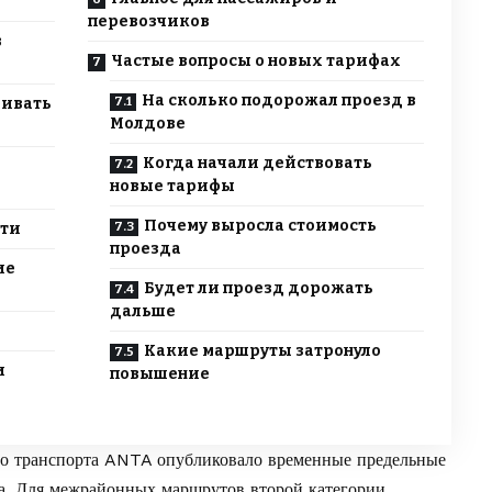
перевозчиков
в
Частые вопросы о новых тарифах
На сколько подорожал проезд в
ривать
Молдове
Когда начали действовать
новые тарифы
Почему выросла стоимость
сти
проезда
ие
Будет ли проезд дорожать
дальше
Какие маршруты затронуло
и
повышение
го транспорта ANTA
опубликовало
временные предельные
а. Для межрайонных маршрутов второй категории