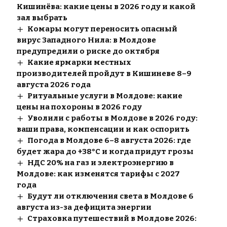
Кишинёва: какие цены в 2026 году и какой
зал выбрать
Комары могут переносить опасный
вирус Западного Нила: в Молдове
предупредили о риске до октября
Какие ярмарки местных
производителей пройдут в Кишиневе 8–9
августа 2026 года
Ритуальные услуги в Молдове: какие
цены на похороны в 2026 году
Уволили с работы в Молдове в 2026 году:
ваши права, компенсации и как оспорить
Погода в Молдове 6–8 августа 2026: где
будет жара до +38°C и когда придут грозы
НДС 20% на газ и электроэнергию в
Молдове: как изменятся тарифы с 2027
года
Будут ли отключения света в Молдове 6
августа из-за дефицита энергии
Страховка путешествий в Молдове 2026: