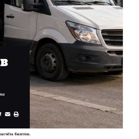
 в
еры
асчёта билетов.