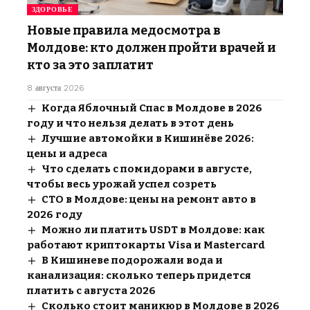
ЗДОРОВЬЕ
Новые правила медосмотра в
Молдове: кто должен пройти врачей и
кто за это заплатит
8 августа 2026
Когда Яблочный Спас в Молдове в 2026
году и что нельзя делать в этот день
Лучшие автомойки в Кишинёве 2026:
цены и адреса
Что сделать с помидорами в августе,
чтобы весь урожай успел созреть
СТО в Молдове: цены на ремонт авто в
2026 году
Можно ли платить USDT в Молдове: как
работают криптокарты Visa и Mastercard
В Кишиневе подорожали вода и
канализация: сколько теперь придется
платить с августа 2026
Сколько стоит маникюр в Молдове в 2026