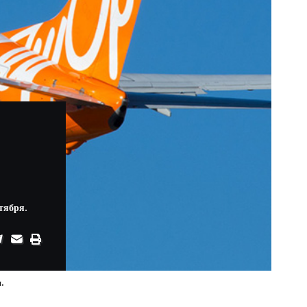
тября.
.