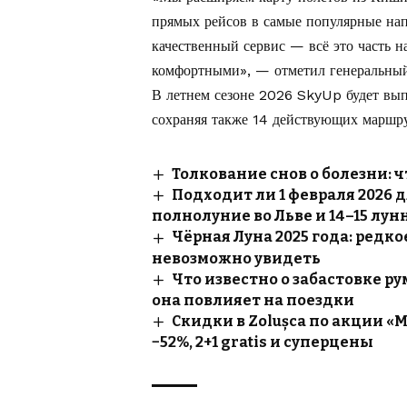
прямых рейсов в самые популярные на
качественный сервис — всё это часть 
комфортными», — отметил генеральный
В летнем сезоне 2026 SkyUp будет вып
сохраняя также 14 действующих маршру
Толкование снов о болезни: ч
Подходит ли 1 февраля 2026 
полнолуние во Льве и 14–15 лун
Чёрная Луна 2025 года: редк
невозможно увидеть
Что известно о забастовке р
она повлияет на поездки
Скидки в Zolușca по акции «Mot
−52%, 2+1 gratis и суперцены