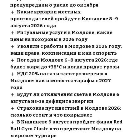
предупредили о риске до октября
Какие ярмарки местных
производителей пройдут в Кишиневе 8–9
августа 2026 года
Ритуальные услуги в Молдове: какие
цены на похороны в 2026 году
Уволили с работы в Молдове в 2026 году:
ваши права, компенсации и как оспорить
Погода в Молдове 6–8 августа 2026: где
будет жара до +38°C и когда придут грозы
НДС 20% на газ и электроэнергию в
Молдове: как изменятся тарифы с 2027
года
Будут ли отключения света в Молдове 6
августа из-за дефицита энергии
Страховка путешествий в Молдове 2026:
сколько стоит и что покрывает
В Кишиневе 9 августа пройдет финал Red
Bull Gym Clash: кто представит Молдову на
мировом турнире