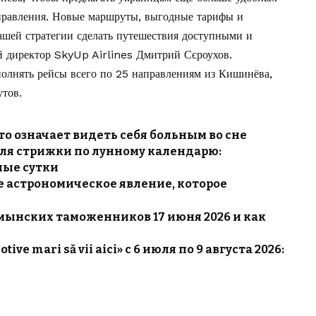
правления. Новые маршруты, выгодные тарифы и
нашей стратегии сделать путешествия доступными и
 директор SkyUp Airlines Дмитрий Сєроухов.
олнять рейсы всего по 25 направлениям из Кишинёва,
тов.
то означает видеть себя больным во сне
для стрижки по лунному календарю:
ные сутки
ое астрономическое явление, которое
умынских таможенников 17 июня 2026 и как
ive mari să vii aici» с 6 июля по 9 августа 2026: