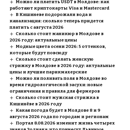
Можно ли платить USDT в Молдове: как
работают криптокарты Visa и Mastercard
В Кишиневе подорожали вода и
канализация: сколько теперь придется
платить с августа 2026
Сколько стоит маникюр в Молдове в
2026 году: актуальные цены
Модные цвета осени 2026: 5 оттенков,
которые будут повсюду
Сколько стоит сделать женскую
стрижку в Молдове в 2026 году: актуальные
цены и лучшие парикмахерские
Можно ли поливать поля в Молдове во
время гидрологической засухи: новые
ограничения и правила для фермеров
Сколько стоит мужская стрижка в
Кишинёве в 2026 году
Какая погода будет в Молдове 8 и 9
августа 2026 года по городам и регионам
Портал 8.08.2026 изменит жизнь четырех
знаков Зодиака: что принесут Львиные