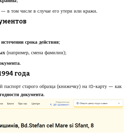
Украины
;
— в том числе в случае его утери или кражи.
ументов
и
истечении срока действия
;
ных
(например, смена фамилии);
окумента
.
1994 года
й паспорт старого образца (книжечку) на ID-карту — как
годности документа
.