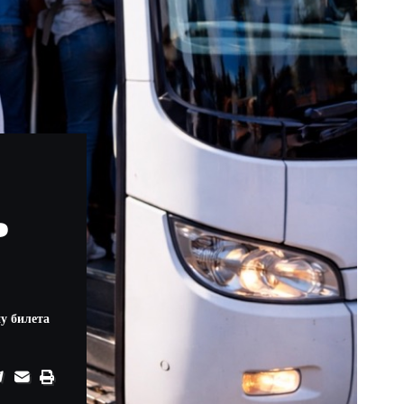
ь
у билета