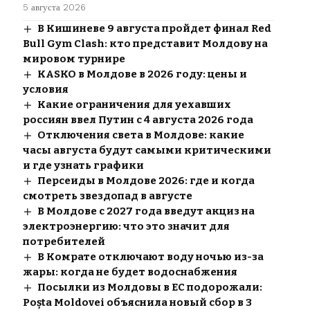
5 августа 2026
В Кишиневе 9 августа пройдет финал Red
Bull Gym Clash: кто представит Молдову на
мировом турнире
KASKO в Молдове в 2026 году: цены и
условия
Какие ограничения для уехавших
россиян ввел Путин с 4 августа 2026 года
Отключения света в Молдове: какие
часы августа будут самыми критическими
и где узнать графики
Персеиды в Молдове 2026: где и когда
смотреть звездопад в августе
В Молдове с 2027 года введут акциз на
электроэнергию: что это значит для
потребителей
В Комрате отключают воду ночью из-за
жары: когда не будет водоснабжения
Посылки из Молдовы в ЕС подорожали:
Poșta Moldovei объяснила новый сбор в 3