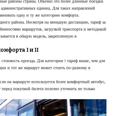
ые районы страны. Обычно это более длинные поездки
х административных единиц. Для таких направлений
авнивать одну и ту же категорию комфорта.
дного района. Несмотря на меньшую дистанцию, тариф за
обенностями маршрутов, загрузкой транспорта и методикой
исывается в общую модель, закрепленную в
омфорта I и II
стоимость проезда. Для категории I тариф выше, чем для
 один и тот же маршрут может стоить по-разному в
сли на маршруте используется более комфортный автобус,
 перед покупкой билета полезно уточнить не только