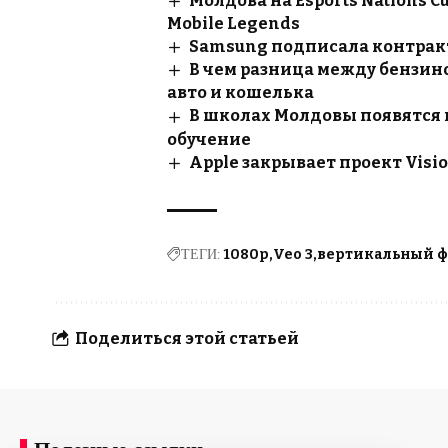
Молдова на Esports Nations Cu
Mobile Legends
Samsung подписала контракт 
В чем разница между бензино
авто и кошелька
В школах Молдовы появятся 
обучение
Apple закрывает проект Visio
ТЕГИ:
1080p
Veo 3
вертикальный 
Поделиться этой статьей