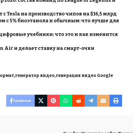
p 2026: состав команд по League of Legends и
с Tesla на производство чипов на $16,5 млрд
м с 5% биоэтанола и обычным: что лучше для
цифровые учебники: что это и как изменится
n Air и делает ставку на смарт-очки
формат
генератор видео
генерация видео Google
Facebook