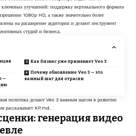
о ключевых улучшений: поддержку вертикального формата
разрешении 1080p HD, а также значительно более
авлены на расширение аудитории и делают инструмент
реативных студий и бизнеса.
рация
Как бизнес уже применяет Veo 3
Почему обновление Veo 3 — это
p —
важный шаг для отрасли
рию
вая политика делают Veo 3 важным шагом в развитии
том рассказывает
KP.md
.
ценки: генерация видео
шевле