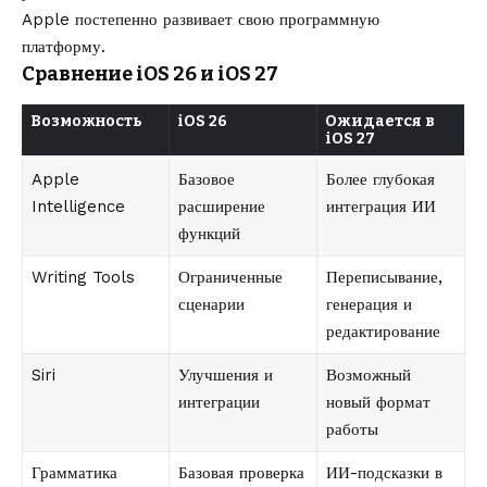
Apple постепенно развивает свою программную
платформу.
Сравнение iOS 26 и iOS 27
Возможность
iOS 26
Ожидается в
iOS 27
Apple
Базовое
Более глубокая
Intelligence
расширение
интеграция ИИ
функций
Writing Tools
Ограниченные
Переписывание,
сценарии
генерация и
редактирование
Siri
Улучшения и
Возможный
интеграции
новый формат
работы
Грамматика
Базовая проверка
ИИ-подсказки в