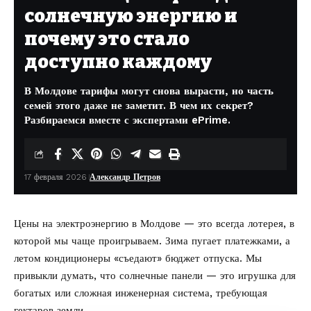
солнечную энергию и
почему это стало
доступно каждому
В Молдове тарифы могут снова вырасти, но часть
семей этого даже не заметит. В чем их секрет?
Разбираемся вместе с экспертами ePrime.
17 февраля 2026
Александр Петров
Цены на электроэнергию в Молдове — это всегда лотерея, в
которой мы чаще проигрываем. Зима пугает платежками, а
летом кондиционеры «съедают» бюджет отпуска. Мы
привыкли думать, что солнечные панели — это игрушка для
богатых или сложная инженерная система, требующая
гектаров земли.