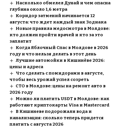
Насколько обмелел Дунай и чем опасна
глубина около 1,6 метра
Коридор затмений начинается 12
августа: что ждет каждый знак Зодиака
Новые правила медосмотра в Молдове:
кто должен пройти врачей и кто за это
заплатит
Когда Яблочный Спас в Молдове в 2026
году и что нельзя делать в этот день
Лучшие автомойки в Кишинёве 2026:
цены и адреса
Что сделать с помидорами в августе,
чтобы весь урожай успел созреть
СТО в Молдове: цены на ремонт авто в
2026 году
Можно ли платить USDT в Молдове: как
работают криптокарты Visa и Mastercard
В Кишиневе подорожали вода и
канализация: сколько теперь придется
платить с августа 2026