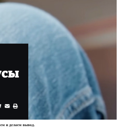
усы
ем и делаем вывод.