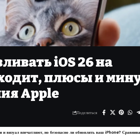
ливать iOS 26 на
ыходит, плюсы и мин
ия Apple
Поделиться
 и визуал впечатляют, но безопасно ли обновлять ваш iPhone? Сравнива