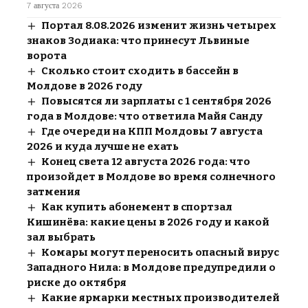
7 августа 2026
Портал 8.08.2026 изменит жизнь четырех
знаков Зодиака: что принесут Львиные
ворота
Сколько стоит сходить в бассейн в
Молдове в 2026 году
Повысятся ли зарплаты с 1 сентября 2026
года в Молдове: что ответила Майя Санду
Где очереди на КПП Молдовы 7 августа
2026 и куда лучше не ехать
Конец света 12 августа 2026 года: что
произойдет в Молдове во время солнечного
затмения
Как купить абонемент в спортзал
Кишинёва: какие цены в 2026 году и какой
зал выбрать
Комары могут переносить опасный вирус
Западного Нила: в Молдове предупредили о
риске до октября
Какие ярмарки местных производителей