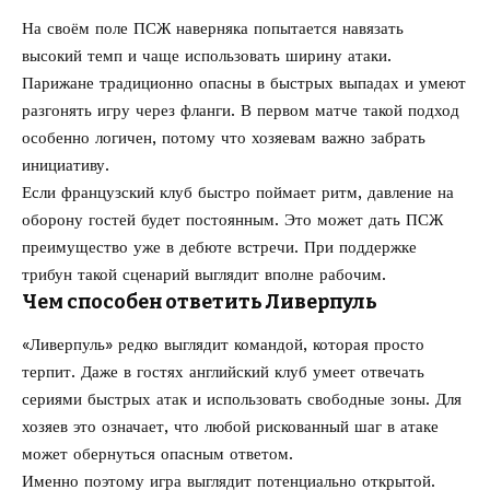
На своём поле ПСЖ наверняка попытается навязать
высокий темп и чаще использовать ширину атаки.
Парижане традиционно опасны в быстрых выпадах и умеют
разгонять игру через фланги. В первом матче такой подход
особенно логичен, потому что хозяевам важно забрать
инициативу.
Если французский клуб быстро поймает ритм, давление на
оборону гостей будет постоянным. Это может дать ПСЖ
преимущество уже в дебюте встречи. При поддержке
трибун такой сценарий выглядит вполне рабочим.
Чем способен ответить Ливерпуль
«Ливерпуль» редко выглядит командой, которая просто
терпит. Даже в гостях английский клуб умеет отвечать
сериями быстрых атак и использовать свободные зоны. Для
хозяев это означает, что любой рискованный шаг в атаке
может обернуться опасным ответом.
Именно поэтому игра выглядит потенциально открытой.