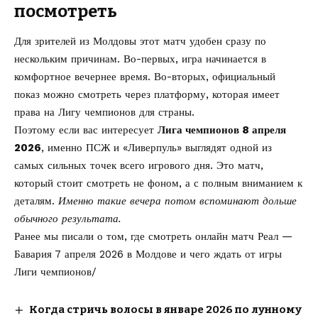
посмотреть
Для зрителей из Молдовы этот матч удобен сразу по
нескольким причинам. Во-первых, игра начинается в
комфортное вечернее время. Во-вторых, официальный
показ можно смотреть через платформу, которая имеет
права на Лигу чемпионов для страны.
Поэтому если вас интересует
Лига чемпионов 8 апреля
2026
, именно ПСЖ и «Ливерпуль» выглядят одной из
самых сильных точек всего игрового дня. Это матч,
который стоит смотреть не фоном, а с полным вниманием к
деталям.
Именно такие вечера потом вспоминают дольше
обычного результата.
Ранее мы писали о том, где
смотреть онлайн матч Реал —
Бавария
7 апреля 2026 в Молдове и чего ждать от игры
Лиги чемпионов/
Когда стричь волосы в январе 2026 по лунному