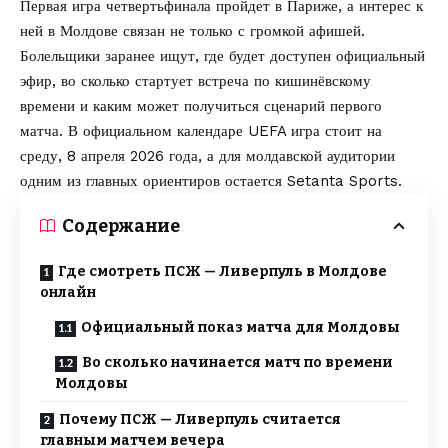
Первая игра четвертьфинала пройдет в Париже, а интерес к
ней в Молдове связан не только с громкой афишей.
Болельщики заранее ищут, где будет доступен официальный
эфир, во сколько стартует встреча по кишинёвскому
времени и каким может получиться сценарий первого
матча. В официальном календаре
UEFA
игра стоит на
среду, 8 апреля 2026 года, а для молдавской аудитории
одним из главных ориентиров остается
Setanta Sports
.
Содержание
Где смотреть ПСЖ — Ливерпуль в Молдове
онлайн
Официальный показ матча для Молдовы
Во сколько начинается матч по времени
Молдовы
Почему ПСЖ — Ливерпуль считается
главным матчем вечера