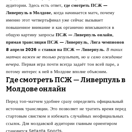
аудитории. Здесь есть ответ,
где смотреть ПСЖ —
Ливерпуль в Молдове
, когда начинается матч, почему
именно этот четвертьфинал уже сейчас вызывает
повышенное внимание и как органично вписываются в
общую картину запросы
ПСЖ — Ливерпуль онлайн
,
прямая трансляция ПСЖ — Ливерпуль
,
Лига чемпионов
8 апреля 2026
и
ставки на ПСЖ — Ливерпуль
.
В таких
матчах важен не только результат, но и само ожидание
вечера.
Первая игра почти всегда задаёт тон всей паре, а
потому интерес к ней в Молдове вполне объясним.
Где смотреть ПСЖ — Ливерпуль в
Молдове онлайн
Перед топ-матчем удобнее сразу определить официальный
источник трансляции. Это позволяет не тратить время перед
стартовым свистком и избежать случайных неофициальных
ссылок. Для молдавской аудитории главным ориентиром
становится Setanta Sports.