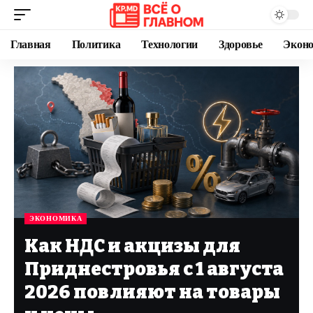
Главная
Политика
Технологии
Здоровье
Экон
ЭКОНОМИКА
Как НДС и акцизы для
Приднестровья с 1 августа
2026 повлияют на товары