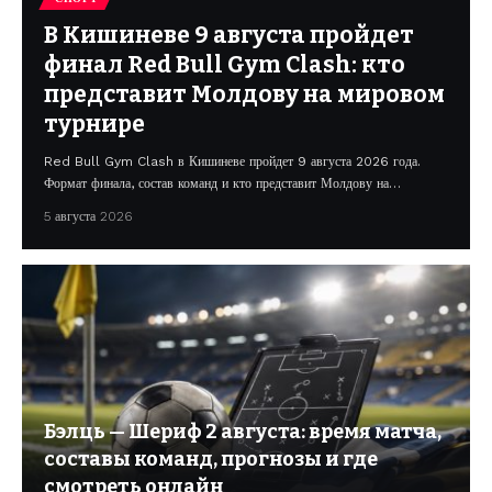
В Кишиневе 9 августа пройдет
финал Red Bull Gym Clash: кто
представит Молдову на мировом
турнире
Red Bull Gym Clash в Кишиневе пройдет 9 августа 2026 года.
Формат финала, состав команд и кто представит Молдову на…
5 августа 2026
Бэлць — Шериф 2 августа: время матча,
составы команд, прогнозы и где
смотреть онлайн