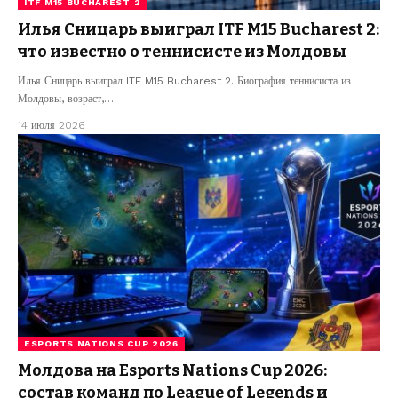
ITF M15 BUCHAREST 2
Илья Сницарь выиграл ITF M15 Bucharest 2:
что известно о теннисисте из Молдовы
Илья Сницарь выиграл ITF M15 Bucharest 2. Биография теннисиста из
Молдовы, возраст,…
14 июля 2026
ESPORTS NATIONS CUP 2026
Молдова на Esports Nations Cup 2026:
состав команд по League of Legends и