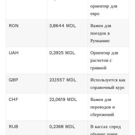
ориентир для
евро
RON
3,8644 MDL
Важен для
поездок в
Румынию
UAH
0,3925 MDL
Ориентир для
расчетов с
гривной
GBP
23,1557 MDL
Используется как
справочный курс
CHF
22,0619 MDL
Важен для
переводов и
сбережений
RUB
0,2368 MDL
В кассах спред
обычно шире