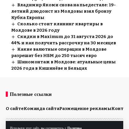
Владимир Якоми снова на пьедестале: 19-
летний дзюдоист из Молдовы взял бронзу
Кубка Европы
Сколько стоит клининг квартиры в
Молдове в 2026 году
Скидки в Maximum до 31 августа 2026 до
44% и как получить рассрочку на 30 месяцев
Какие валютные операции в Молдове
разрешат без НБМ до 250 тысяч евро
Шиномонтаж в Молдове: атуальные цены
2026 года в Кишинёве и Бельцах
Полезные ссылки
О сайте
Команда сайта
Размещение рекламы
Конта
Используя этот сайт, вы соглашаетесь с
Политика