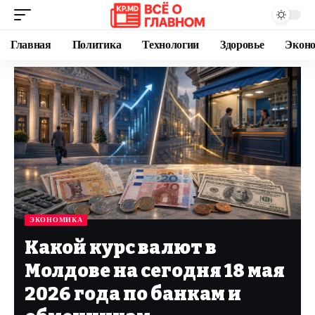
Главная
Политика
Технологии
Здоровье
Экон
ЭКОНОМИКА
Какой курс валют в
Молдове на сегодня 18 мая
2026 года по банкам и