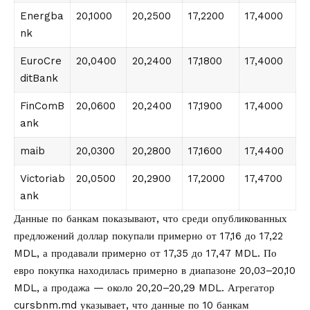
Energba
20,1000
20,2500
17,2200
17,4000
nk
EuroCre
20,0400
20,2400
17,1800
17,4000
ditBank
FinComB
20,0600
20,2400
17,1900
17,4000
ank
maib
20,0300
20,2800
17,1600
17,4400
Victoriab
20,0500
20,2900
17,2000
17,4700
ank
Данные по банкам показывают, что среди опубликованных
предложений доллар покупали примерно от 17,16 до 17,22
MDL, а продавали примерно от 17,35 до 17,47 MDL. По
евро покупка находилась примерно в диапазоне 20,03–20,10
MDL, а продажа — около 20,20–20,29 MDL. Агрегатор
cursbnm.md указывает, что данные по 10 банкам