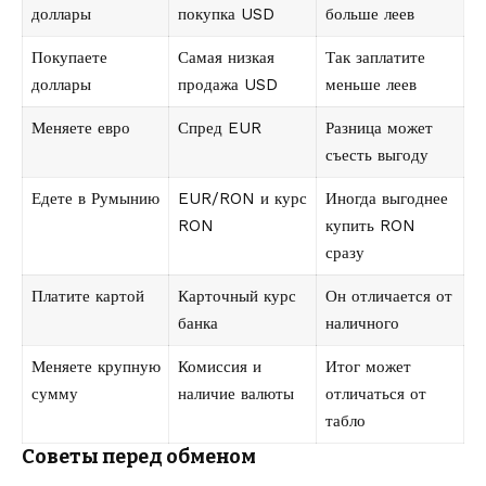
доллары
покупка USD
больше леев
Покупаете
Самая низкая
Так заплатите
доллары
продажа USD
меньше леев
Меняете евро
Спред EUR
Разница может
съесть выгоду
Едете в Румынию
EUR/RON и курс
Иногда выгоднее
RON
купить RON
сразу
Платите картой
Карточный курс
Он отличается от
банка
наличного
Меняете крупную
Комиссия и
Итог может
сумму
наличие валюты
отличаться от
табло
Советы перед обменом