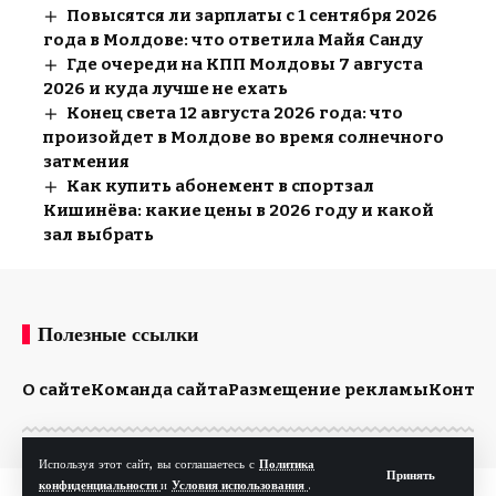
Повысятся ли зарплаты с 1 сентября 2026
года в Молдове: что ответила Майя Санду
Где очереди на КПП Молдовы 7 августа
2026 и куда лучше не ехать
Конец света 12 августа 2026 года: что
произойдет в Молдове во время солнечного
затмения
Как купить абонемент в спортзал
Кишинёва: какие цены в 2026 году и какой
зал выбрать
Полезные ссылки
О сайте
Команда сайта
Размещение рекламы
Конта
Используя этот сайт, вы соглашаетесь с
Политика
Принять
конфиденциальности
и
Условия использования
.