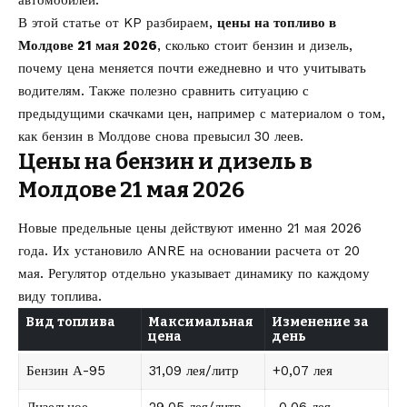
В этой статье от
KP
разбираем,
цены на топливо в
Молдове 21 мая 2026
, сколько стоит бензин и дизель,
почему цена меняется почти ежедневно и что учитывать
водителям. Также полезно сравнить ситуацию с
предыдущими скачками цен, например с материалом о том,
как
бензин в Молдове снова превысил 30 леев
.
Цены на бензин и дизель в
Молдове 21 мая 2026
Новые предельные цены действуют именно 21 мая 2026
года. Их установило ANRE на основании расчета от 20
мая. Регулятор отдельно указывает динамику по каждому
виду топлива.
Вид топлива
Максимальная
Изменение за
цена
день
Бензин А-95
31,09 лея/литр
+0,07 лея
Дизельное
29,05 лея/литр
-0,06 лея