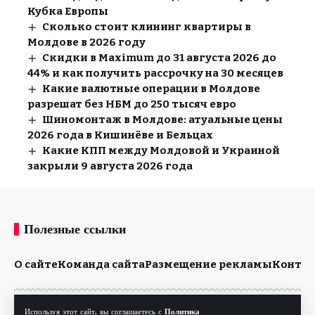
Кубка Европы
Сколько стоит клининг квартиры в
Молдове в 2026 году
Скидки в Maximum до 31 августа 2026 до
44% и как получить рассрочку на 30 месяцев
Какие валютные операции в Молдове
разрешат без НБМ до 250 тысяч евро
Шиномонтаж в Молдове: атуальные цены
2026 года в Кишинёве и Бельцах
Какие КПП между Молдовой и Украиной
закрыли 9 августа 2026 года
Полезные ссылки
О сайте
Команда сайта
Размещение рекламы
Конта
Используя этот сайт, вы соглашаетесь с
Политика