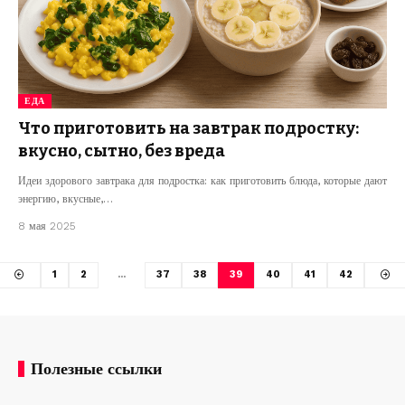
ЕДА
Что приготовить на завтрак подростку:
вкусно, сытно, без вреда
Идеи здорового завтрака для подростка: как приготовить блюда, которые дают
энергию, вкусные,…
8 мая 2025
1
2
…
37
38
39
40
41
42
Полезные ссылки