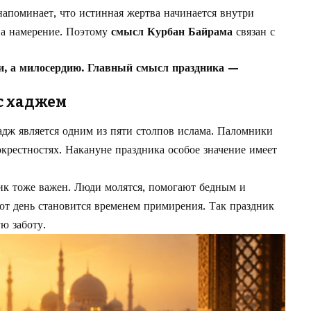
напоминает, что истинная жертва начинается внутри
 а намерение. Поэтому
смысл Курбан Байрама
связан с
и, а милосердию. Главный смысл праздника —
с хаджем
адж является одним из пяти столпов ислама. Паломники
крестностях. Накануне праздника особое значение имеет
ник тоже важен. Люди молятся, помогают бедным и
от день становится временем примирения. Так праздник
ю заботу.