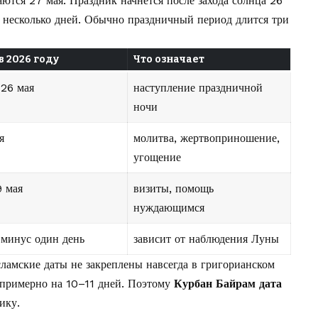
ются 27 мая. Праздник начнётся после захода солнца 26
т несколько дней. Обычно праздничный период длится три
в 2026 году
Что означает
 26 мая
наступление праздничной
ночи
я
молитва, жертвоприношение,
угощение
 мая
визиты, помощь
нуждающимся
минус один день
зависит от наблюдения Луны
ламские даты не закреплены навсегда в григорианском
 примерно на 10–11 дней. Поэтому
Курбан Байрам дата
ику.