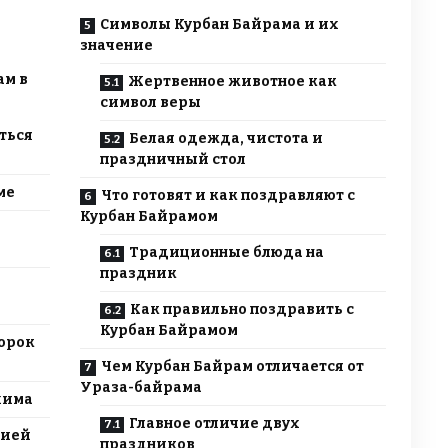
Символы Курбан Байрама и их
значение
ам в
Жертвенное животное как
символ веры
ться
Белая одежда, чистота и
праздничный стол
ме
Что готовят и как поздравляют с
Курбан Байрамом
Традиционные блюда на
праздник
Как правильно поздравить с
Курбан Байрамом
ророк
Чем Курбан Байрам отличается от
Ураза-байрама
хима
Главное отличие двух
цией
праздников