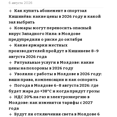
6 августа 2026
Как купить абонемент в спортзал
Кишинёва: какие цены в 2026 году и какой
зал выбрать
Комары могут переносить опасный
вирус Западного Нила: в Молдове
предупредили о риске до октября
Какие ярмарки местных
производителей пройдут в Кишиневе 8–9
августа 2026 года
Ритуальные услуги в Молдове: какие
цены на похороны в 2026 году
Уволили с работы в Молдове в 2026 году:
ваши права, компенсации и как оспорить
Погода в Молдове 6–8 августа 2026: где
будет жара до +38°C и когда придут грозы
НДС 20% на газ и электроэнергию в
Молдове: как изменятся тарифы с 2027
года
Будут ли отключения света в Молдове 6