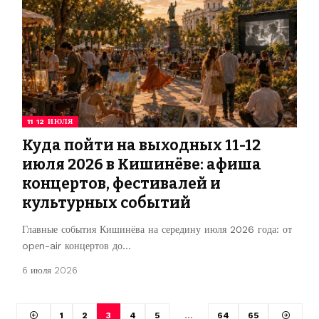
11 12 ИЮЛЯ
Куда пойти на выходных 11-12
июля 2026 в Кишинёве: афиша
концертов, фестивалей и
культурных событий
Главные события Кишинёва на середину июля 2026 года: от
opеn-air концертов до…
6 июля 2026
1
2
3
4
5
…
64
65