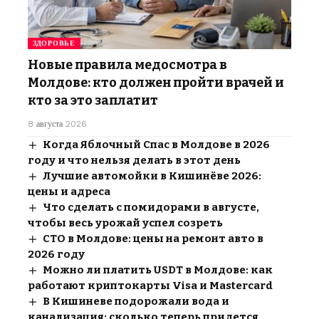
ЗДОРОВЬЕ
Новые правила медосмотра в
Молдове: кто должен пройти врачей и
кто за это заплатит
8 августа 2026
Когда Яблочный Спас в Молдове в 2026
году и что нельзя делать в этот день
Лучшие автомойки в Кишинёве 2026:
цены и адреса
Что сделать с помидорами в августе,
чтобы весь урожай успел созреть
СТО в Молдове: цены на ремонт авто в
2026 году
Можно ли платить USDT в Молдове: как
работают криптокарты Visa и Mastercard
В Кишиневе подорожали вода и
канализация: сколько теперь придется