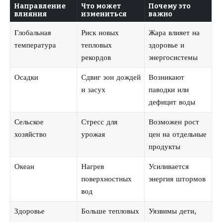
Направление
Что может
Почему это
влияния
измениться
важно
Глобальная
Риск новых
Жара влияет на
температура
тепловых
здоровье и
рекордов
энергосистемы
Осадки
Сдвиг зон дождей
Возникают
и засух
паводки или
дефицит воды
Сельское
Стресс для
Возможен рост
хозяйство
урожая
цен на отдельные
продукты
Океан
Нагрев
Усиливается
поверхностных
энергия штормов
вод
Здоровье
Больше тепловых
Уязвимы дети,