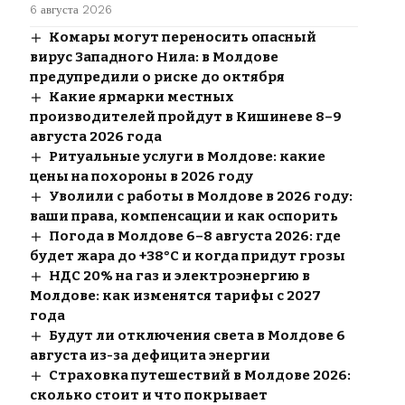
6 августа 2026
Комары могут переносить опасный
вирус Западного Нила: в Молдове
предупредили о риске до октября
Какие ярмарки местных
производителей пройдут в Кишиневе 8–9
августа 2026 года
Ритуальные услуги в Молдове: какие
цены на похороны в 2026 году
Уволили с работы в Молдове в 2026 году:
ваши права, компенсации и как оспорить
Погода в Молдове 6–8 августа 2026: где
будет жара до +38°C и когда придут грозы
НДС 20% на газ и электроэнергию в
Молдове: как изменятся тарифы с 2027
года
Будут ли отключения света в Молдове 6
августа из-за дефицита энергии
Страховка путешествий в Молдове 2026:
сколько стоит и что покрывает