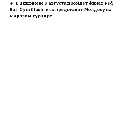
В Кишиневе 9 августа пройдет финал Red
Bull Gym Clash: кто представит Молдову на
мировом турнире