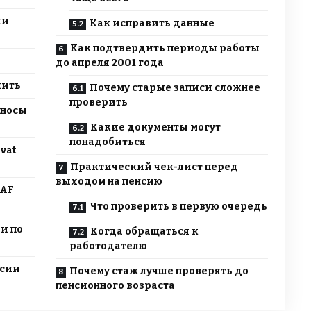
ии
Как исправить данные
Как подтвердить периоды работы
до апреля 2001 года
чить
Почему старые записи сложнее
проверить
зносы
Какие документы могут
понадобиться
vat
Практический чек-лист перед
выходом на пенсию
NAF
Что проверить в первую очередь
и по
Когда обращаться к
работодателю
нсии
Почему стаж лучше проверять до
пенсионного возраста