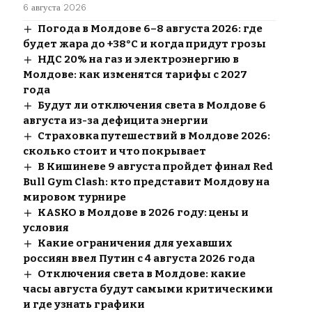
6 августа 2026
Погода в Молдове 6–8 августа 2026: где
будет жара до +38°C и когда придут грозы
НДС 20% на газ и электроэнергию в
Молдове: как изменятся тарифы с 2027
года
Будут ли отключения света в Молдове 6
августа из-за дефицита энергии
Страховка путешествий в Молдове 2026:
сколько стоит и что покрывает
В Кишиневе 9 августа пройдет финал Red
Bull Gym Clash: кто представит Молдову на
мировом турнире
KASKO в Молдове в 2026 году: цены и
условия
Какие ограничения для уехавших
россиян ввел Путин с 4 августа 2026 года
Отключения света в Молдове: какие
часы августа будут самыми критическими
и где узнать графики