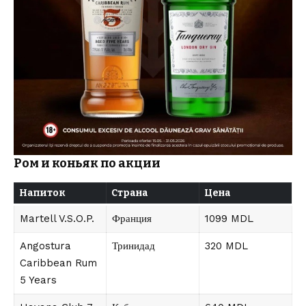
Ром и коньяк по акции
Напиток
Страна
Цена
Martell V.S.O.P.
Франция
1099 MDL
Angostura
Тринидад
320 MDL
Caribbean Rum
5 Years