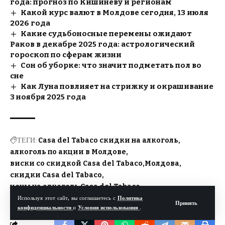
года: прогноз по Кишинёву и регионам
Какой курс валют в Молдове сегодня, 13 июля
2026 года
Какие судьбоносные перемены ожидают
Раков в декабре 2025 года: астрологический
гороскоп по сферам жизни
Сон об уборке: что значит подметать пол во
сне
Как Луна повлияет на стрижку и окрашивание
3 ноября 2025 года
ТЕГИ:
Casa del Tabaco скидки на алкоголь
алкоголь по акции в Молдове
виски со скидкой Casa del Tabaco
Молдова
скидки Casa del Tabaco
цены на алкоголь Casa del Tabaco
Используя этот сайт, вы соглашаетесь с
Политика
Принять
конфиденциальности
и
Условия использования
.